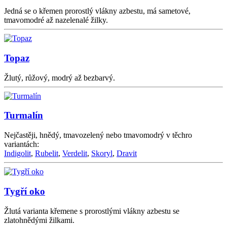
Jedná se o křemen prorostlý vlákny azbestu, má sametové,
tmavomodré až nazelenalé žilky.
Topaz
Žlutý, růžový, modrý až bezbarvý.
Turmalín
Nejčastěji, hnědý, tmavozelený nebo tmavomodrý v těchro
variantách:
Indigolit
,
Rubelit
,
Verdelit
,
Skoryl
,
Dravit
Tygří oko
Žlutá varianta křemene s prorostlými vlákny azbestu se
zlatohnědými žilkami.