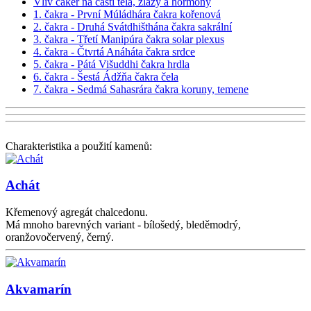
Vliv čaker na části těla, žlázy a hormony
1. čakra - První Múládhára čakra kořenová
2. čakra - Druhá Svátdhišthána čakra sakrální
3. čakra - Třetí Manipúra čakra solar plexus
4. čakra - Čtvrtá Anáháta čakra srdce
5. čakra - Pátá Višuddhi čakra hrdla
6. čakra - Šestá Ádžňa čakra čela
7. čakra - Sedmá Sahasrára čakra koruny, temene
Charakteristika a použití kamenů:
Achát
Křemenový agregát chalcedonu.
Má mnoho barevných variant - bílošedý, bleděmodrý,
oranžovočervený, černý.
Akvamarín