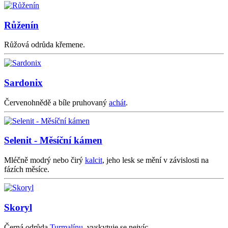
Růženín
Růžová odrůda křemene.
Sardonix
Červenohnědě a bíle pruhovaný
achát
.
Selenit - Měsíční kámen
Mléčně modrý nebo čirý
kalcit
, jeho lesk se mění v závislosti na
fázích měsíce.
Skoryl
Černá odrůda
Turmalínu
, vyskytuje se nejvíc.