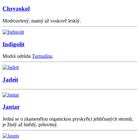
Chryzokol
Modrozelený, matný až voskově lesklý.
Indigolit
Modrá odrůda
Turmalínu
.
Jadeit
Jantar
Jedná se o zkamenělou organickou pryskyřici jehličnatých stromů,
je žlutý až hnědý, průsvitný.