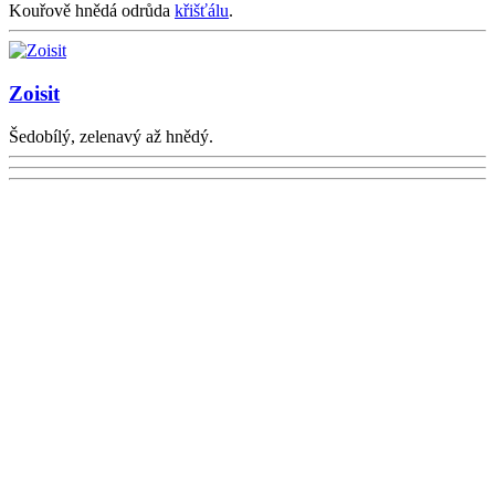
Kouřově hnědá odrůda
křišťálu
.
Zoisit
Šedobílý, zelenavý až hnědý.