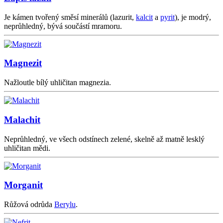
Je kámen tvořený směsí minerálů (lazurit,
kalcit
a
pyrit
), je modrý,
neprůhledný, bývá součástí mramoru.
Magnezit
Nažloutle bílý uhličitan magnezia.
Malachit
Neprůhledný, ve všech odstínech zelené, skelně až matně lesklý
uhličitan mědi.
Morganit
Růžová odrůda
Berylu
.