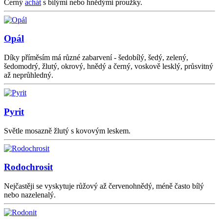
Černý
achát
s bílými nebo hnědými proužky.
Opál
Díky příměsím má různé zabarvení - šedobílý, šedý, zelený,
šedomodrý, žlutý, okrový, hnědý a černý, voskově lesklý, průsvitný
až neprůhledný.
Pyrit
Světle mosazně žlutý s kovovým leskem.
Rodochrosit
Nejčastěji se vyskytuje růžový až červenohnědý, méně často bílý
nebo nazelenalý.