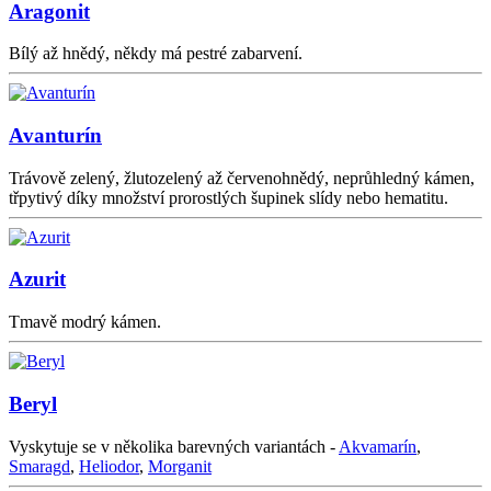
Aragonit
Bílý až hnědý, někdy má pestré zabarvení.
Avanturín
Trávově zelený, žlutozelený až červenohnědý, neprůhledný kámen,
třpytivý díky množství prorostlých šupinek slídy nebo hematitu.
Azurit
Tmavě modrý kámen.
Beryl
Vyskytuje se v několika barevných variantách -
Akvamarín
,
Smaragd
,
Heliodor
,
Morganit