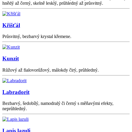
hnědý až černý, skelně lesklý, průhledný až průsvitný.
Křišťál
Průsvitný, bezbarvý krystal křemene.
Kunzit
Růžový až fialovorůžový, málokdy čirý, průhledný.
Labradorit
Bezbarvý, šedobílý, namodralý či černý s měňavými efekty,
neprůhledný.
Lapis lazuli