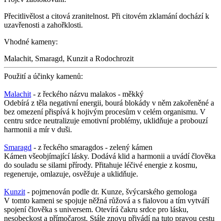
Přecitlivělost a citová zranitelnost. Při citovém zklamání dochází k
uzavřenosti a zahořklosti.
Vhodné kameny:
Malachit, Smaragd, Kunzit a Rodochrozit
Použití a účinky kamenů:
Malachit
- z řeckého názvu malakos - měkký
Odebírá z těla negativní energii, bourá blokády v něm zakořeněné a
bez omezení přispívá k hojivým procesům v celém organismu. V
centru srdce neutralizuje emotivní problémy, uklidňuje a probouzí
harmonii a mír v duši.
Smaragd
- z řeckého smaragdos - zelený kámen
Kámen všeobjímající lásky. Dodává klid a harmonii a uvádí člověka
do souladu se silami přírody. Přitahuje léčivé energie z kosmu,
regeneruje, omlazuje, osvěžuje a uklidňuje.
Kunzit
- pojmenován podle dr. Kunze, švýcarského gemologa
V tomto kameni se spojuje něžná růžová a s fialovou a tím vytváří
spojení člověka s universem. Otevírá čakru srdce pro lásku,
nesobeckost a přímočarost. Stále znovu přivádí na tuto pravou cestu