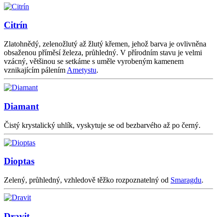
Citrín
Zlatohnědý, zelenožlutý až žlutý křemen, jehož barva je ovlivněna
obsaženou příměsí železa, průhledný. V přírodním stavu je velmi
vzácný, většinou se setkáme s uměle vyrobeným kamenem
vznikajícím pálením
Ametystu
.
Diamant
Čistý krystalický uhlík, vyskytuje se od bezbarvého až po černý.
Dioptas
Zelený, průhledný, vzhledově těžko rozpoznatelný od
Smaragdu
.
Dravit