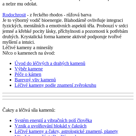
a nelze mu odolat.
Rodochrosit
- z řeckého rhodos - růžová barva
Je to výborný vodič bioenergie. Blahodárně ovlivňuje integraci
fyzických, mentálních a emotivních aspektů těla. Probouzí v srdci
jemné a křehké pocity lásky, příchylnosti a pozornosti k potřebám
druhých. Krystalická forma kamene aktivně podporuje tvořivé
myšlení a intuici.
Léčivé kameny a minerály
Něco o kamenech na úvod:
Úvod do léčivých a drahých kamenů
Výběr kamene
Péče o kámen
Barevný vliv kamenů
Léčivé kameny podle znamení zvěrokruhu
Čakry a léčivá síla kamenů:
Systém energií a vibračních polí člověka
Vznik a uvolňování blokád v čakrách
Léčivé kameny a čakry, astrologické znamení, planety