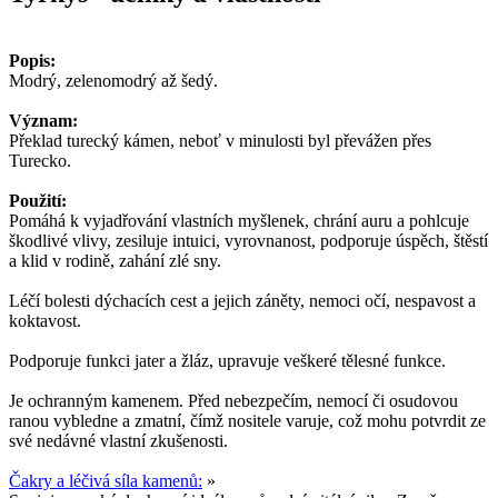
Popis:
Modrý, zelenomodrý až šedý.
Význam:
Překlad turecký kámen, neboť v minulosti byl převážen přes
Turecko.
Použití:
Pomáhá k vyjadřování vlastních myšlenek, chrání auru a pohlcuje
škodlivé vlivy, zesiluje intuici, vyrovnanost, podporuje úspěch, štěstí
a klid v rodině, zahání zlé sny.
Léčí bolesti dýchacích cest a jejich záněty, nemoci očí, nespavost a
koktavost.
Podporuje funkci jater a žláz, upravuje veškeré tělesné funkce.
Je ochranným kamenem. Před nebezpečím, nemocí či osudovou
ranou vybledne a zmatní, čímž nositele varuje, což mohu potvrdit ze
své nedávné vlastní zkušenosti.
Čakry a léčivá síla kamenů:
»