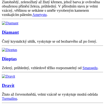
Zlatohnědý, zelenožlutý až žlutý křemen, jehož barva je ovlivněna
obsaženou příměsí železa, průhledný. V přírodním stavu je velmi
vzácný, většinou se setkáme s uměle vyrobeným kamenem
vznikajícím pálením
Ametystu
.
Diamant
Čistý krystalický uhlík, vyskytuje se od bezbarvého až po černý.
Dioptas
Zelený, průhledný, vzhledově těžko rozpoznatelný od
Smaragdu
.
Dravit
Žluto až červenohnědá, velmi vzácně se vyskytuje modrá odrůda
Turmalínu
.