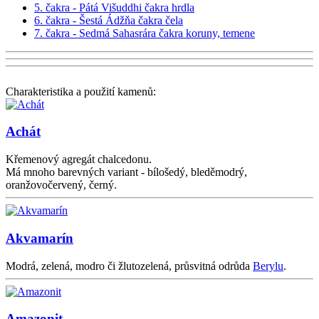
5. čakra - Pátá Višuddhi čakra hrdla
6. čakra - Šestá Ádžňa čakra čela
7. čakra - Sedmá Sahasrára čakra koruny, temene
Charakteristika a použití kamenů:
Achát
Křemenový agregát chalcedonu.
Má mnoho barevných variant - bílošedý, bleděmodrý,
oranžovočervený, černý.
Akvamarín
Modrá, zelená, modro či žlutozelená, průsvitná odrůda
Berylu
.
Amazonit