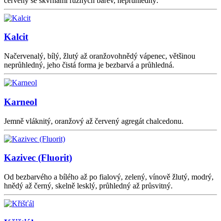
červený se skvrnami různých barev, neprůhledný.
Kalcit
Načervenalý, bílý, žlutý až oranžovohnědý vápenec, většinou
neprůhledný, jeho čistá forma je bezbarvá a průhledná.
Karneol
Jemně vláknitý, oranžový až červený agregát chalcedonu.
Kazivec (Fluorit)
Od bezbarvého a bílého až po fialový, zelený, vínově žlutý, modrý,
hnědý až černý, skelně lesklý, průhledný až průsvitný.