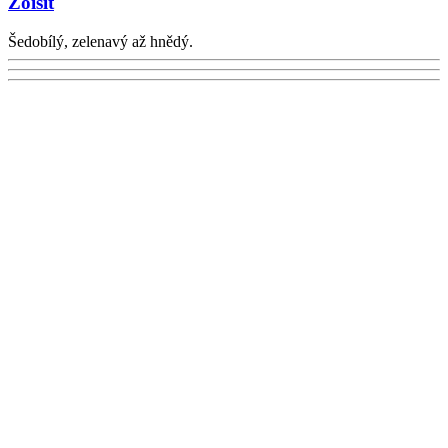
Zoisit
Šedobílý, zelenavý až hnědý.