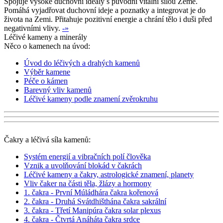
Spojuje vysoké duchovní ideály s původní vitální silou Země.
Pomáhá vyjadřovat duchovní ideje a poznatky a integrovat je do
života na Zemi. Přitahuje pozitivní energie a chrání tělo i duši před
negativními vlivy.
-»
Léčivé kameny a minerály
Něco o kamenech na úvod:
Úvod do léčivých a drahých kamenů
Výběr kamene
Péče o kámen
Barevný vliv kamenů
Léčivé kameny podle znamení zvěrokruhu
Čakry a léčivá síla kamenů:
Systém energií a vibračních polí člověka
Vznik a uvolňování blokád v čakrách
Léčivé kameny a čakry, astrologické znamení, planety
Vliv čaker na části těla, žlázy a hormony
1. čakra - První Múládhára čakra kořenová
2. čakra - Druhá Svátdhišthána čakra sakrální
3. čakra - Třetí Manipúra čakra solar plexus
4. čakra - Čtvrtá Anáháta čakra srdce