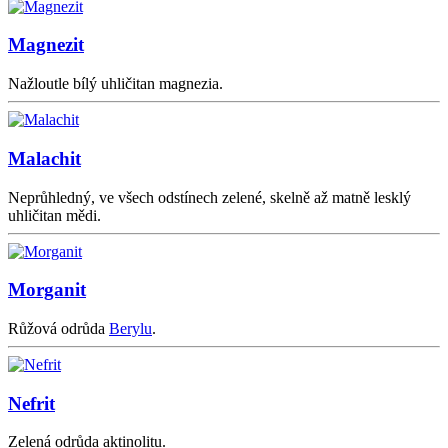
Magnezit
Nažloutle bílý uhličitan magnezia.
Malachit
Neprůhledný, ve všech odstínech zelené, skelně až matně lesklý
uhličitan mědi.
Morganit
Růžová odrůda
Berylu
.
Nefrit
Zelená odrůda aktinolitu.