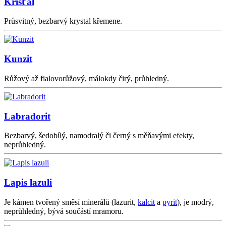
Křišťál
Průsvitný, bezbarvý krystal křemene.
Kunzit
Růžový až fialovorůžový, málokdy čirý, průhledný.
Labradorit
Bezbarvý, šedobílý, namodralý či černý s měňavými efekty,
neprůhledný.
Lapis lazuli
Je kámen tvořený směsí minerálů (lazurit,
kalcit
a
pyrit
), je modrý,
neprůhledný, bývá součástí mramoru.