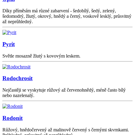
Díky příměsím má různé zabarvení - šedobílý, šedý, zelený,
šedomodrý, žlutý, okrový, hnědý a černý, voskově lesklý, průsvitný
až neprůhledný.
Pyrit
Světle mosazně žlutý s kovovým leskem.
Rodochrosit
Nejčastěji se vyskytuje růžový až červenohnědý, méně často bílý
nebo nazelenalý.
Rodonit
Růžový, hnědočervený až malinově červený s černými skvrnkami.