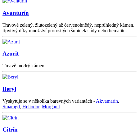
Avanturín
Trávově zelený, žlutozelený až červenohnědý, neprůhledný kámen,
třpytivý díky množství prorostlých šupinek slídy nebo hematitu.
Azurit
Tmavě modrý kámen.
Beryl
Vyskytuje se v několika barevných variantách -
Akvamarín
,
Smaragd
,
Heliodor
,
Morganit
Citrín