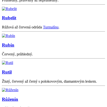
Průhledný, průsvitný až neprůhledný.
Rubelit
Růžová až červená odrůda
Turmalínu
.
Rubín
Červený, průhledný.
Rutil
Žlutý, červený až černý s polokovovým, diamantovým leskem.
Růženín