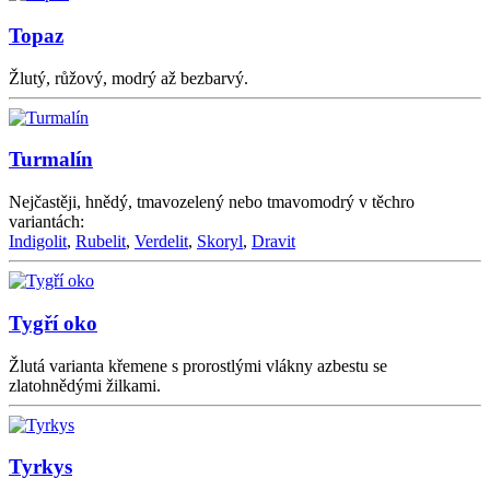
Topaz
Žlutý, růžový, modrý až bezbarvý.
Turmalín
Nejčastěji, hnědý, tmavozelený nebo tmavomodrý v těchro
variantách:
Indigolit
,
Rubelit
,
Verdelit
,
Skoryl
,
Dravit
Tygří oko
Žlutá varianta křemene s prorostlými vlákny azbestu se
zlatohnědými žilkami.
Tyrkys