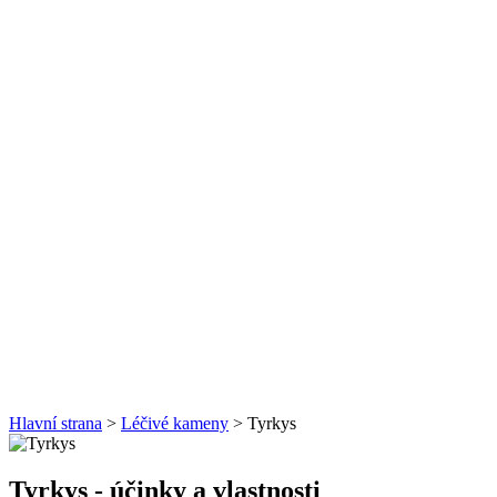
Hlavní strana
>
Léčivé kameny
> Tyrkys
Tyrkys
- účinky a vlastnosti