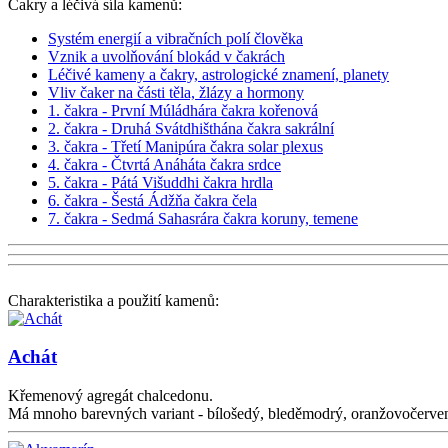
Čakry a léčivá síla kamenů:
Systém energií a vibračních polí člověka
Vznik a uvolňování blokád v čakrách
Léčivé kameny a čakry, astrologické znamení, planety
Vliv čaker na části těla, žlázy a hormony
1. čakra - První Múládhára čakra kořenová
2. čakra - Druhá Svátdhišthána čakra sakrální
3. čakra - Třetí Manipúra čakra solar plexus
4. čakra - Čtvrtá Anáháta čakra srdce
5. čakra - Pátá Višuddhi čakra hrdla
6. čakra - Šestá Ádžňa čakra čela
7. čakra - Sedmá Sahasrára čakra koruny, temene
Charakteristika a použití kamenů:
Achát
Křemenový agregát chalcedonu.
Má mnoho barevných variant - bílošedý, bleděmodrý, oranžovočerven