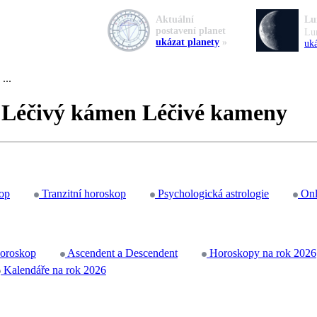
Aktuální
Lu
postavení planet
Lu
ukázat planety
»
uká
...
, Léčivý kámen Léčivé kameny
op
Tranzitní horoskop
Psychologická astrologie
Onl
horoskop
Ascendent a Descendent
Horoskopy na rok 2026
Kalendáře na rok 2026