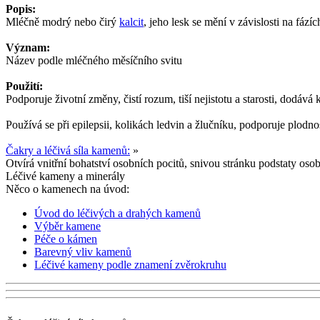
Popis:
Mléčně modrý nebo čirý
kalcit
, jeho lesk se mění v závislosti na fází
Význam:
Název podle mléčného měsíčního svitu
Použití:
Podporuje životní změny, čistí rozum, tiší nejistotu a starosti, dodává
Používá se při epilepsii, kolikách ledvin a žlučníku, podporuje plodno
Čakry a léčivá síla kamenů:
»
Otvírá vnitřní bohatství osobních pocitů, snivou stránku podstaty os
Léčivé kameny a minerály
Něco o kamenech na úvod:
Úvod do léčivých a drahých kamenů
Výběr kamene
Péče o kámen
Barevný vliv kamenů
Léčivé kameny podle znamení zvěrokruhu