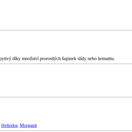
ytivý díky množství prorostlých šupinek slídy nebo hematitu.
,
Heliodor
,
Morganit