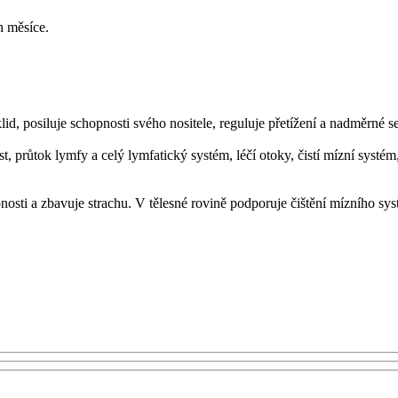
ch měsíce.
 klid, posiluje schopnosti svého nositele, reguluje přetížení a nadměrné 
st, průtok lymfy a celý lymfatický systém, léčí otoky, čistí mízní syst
obnosti a zbavuje strachu. V tělesné rovině podporuje čištění mízního 