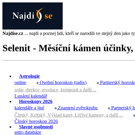
Najdise.cz
... najdi a poznej lidi, kteří se narodili ve stejný den jako ty 
Selenit - Měsíční kámen účinky
Astrologie
online
Osobní horoskop (radix)
Partnerský horosk
solár, direkce, revoluce, kompozit a další ...
Lunární kalendář
Horoskopy 2026
kalendáře a jiné
Znamení zvěrokruhu
Partnerský 
Čínský, Keltský, Výklad karet, Léčivé kameny, a další ...
Čínský horoskop 2026
Slavné osobnosti
astro databáze