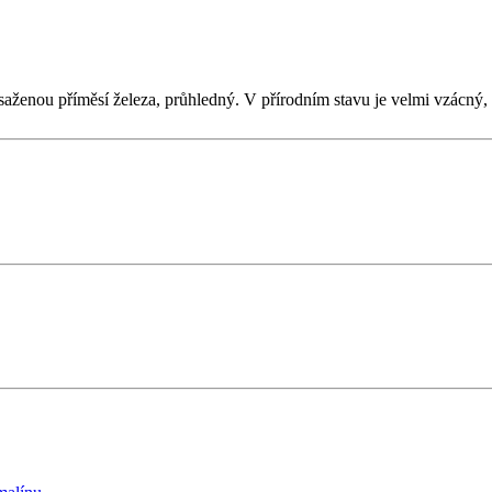
obsaženou příměsí železa, průhledný. V přírodním stavu je velmi vzác