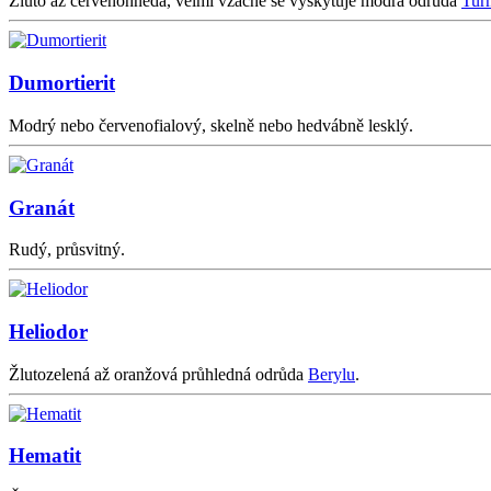
Žluto až červenohnědá, velmi vzácně se vyskytuje modrá odrůda
Tur
Dumortierit
Modrý nebo červenofialový, skelně nebo hedvábně lesklý.
Granát
Rudý, průsvitný.
Heliodor
Žlutozelená až oranžová průhledná odrůda
Berylu
.
Hematit