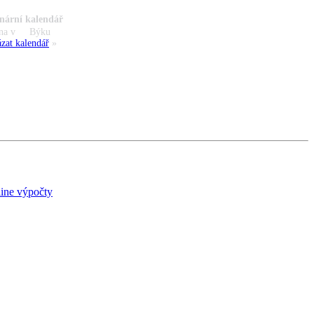
nární kalendář
na v
Býku
zat kalendář
»
ine výpočty